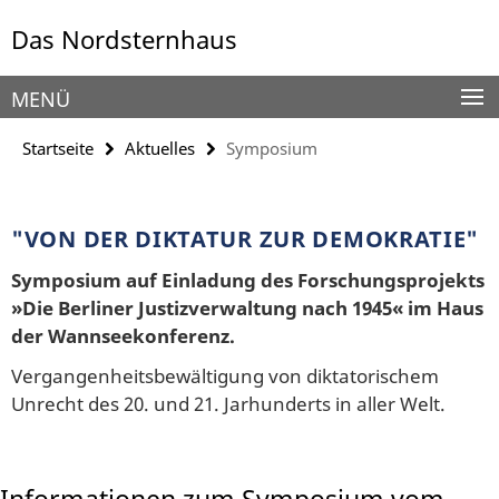
Springe
Service-
Das Nordsternhaus
direkt
Navigation
zu
Inhalt
MENÜ
Startseite
Aktuelles
Symposium
"VON DER DIKTATUR ZUR DEMOKRATIE"
Symposium auf Einladung des Forschungsprojekts
»Die Berliner Justizverwaltung nach 1945« im Haus
der Wannseekonferenz.
Vergangenheitsbewältigung von diktatorischem
Unrecht des 20. und 21. Jarhunderts in aller Welt.