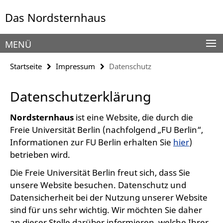
Springe
Service-
Das Nordsternhaus
direkt
Navigation
zu
Inhalt
MENÜ
Startseite
Impressum
Datenschutz
Datenschutzerklärung
Nordsternhaus
ist eine Website, die durch die
Freie Universität Berlin (nachfolgend „FU Berlin“,
Informationen zur FU Berlin erhalten Sie
hier
)
betrieben wird.
Die Freie Universität Berlin freut sich, dass Sie
unsere Website besuchen. Datenschutz und
Datensicherheit bei der Nutzung unserer Website
sind für uns sehr wichtig. Wir möchten Sie daher
an dieser Stelle darüber informieren, welche Ihrer