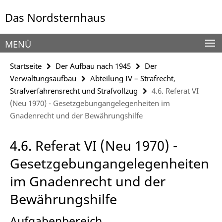
Springe
Service-
Das Nordsternhaus
direkt
Navigation
zu
Inhalt
MENÜ
Startseite
Der Aufbau nach 1945
Der
Verwaltungsaufbau
Abteilung IV – Strafrecht,
Strafverfahrensrecht und Strafvollzug
4.6. Referat VI
(Neu 1970) - Gesetzgebungangelegenheiten im
Gnadenrecht und der Bewährungshilfe
4.6. Referat VI (Neu 1970) -
Gesetzgebungangelegenheiten
im Gnadenrecht und der
Bewährungshilfe
Aufgabenbereich