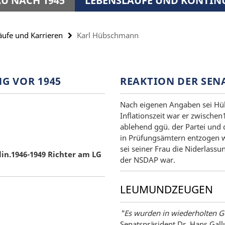
U NACH 1945
LEBENSLÄUFE UND KONTIN
äufe und Karrieren
Karl Hübschmann
G VOR 1945
REAKTION DER SE
Nach eigenen Angaben sei Hüb
Inflationszeit war er zwisch
ablehend ggü. der Partei und 
in Prüfungsämtern entzogen wo
sei seiner Frau die Niderlassu
in.1946-1949 Richter am LG
der NSDAP war.
LEUMUNDZEUGEN
"Es wurden in wiederholten Ge
Senatspräsident Dr. Hans Gall