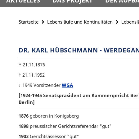
AKTUELLES
DAS PROJEKT
DER AUFBA
Startseite
Lebensläufe und Kontinuitäten
Lebensl
DR. KARL HÜBSCHMANN - WERDEGAN
* 21.11.1876
† 21.11.1952
↓ 1949 Vorsitzender
WGA
[1924-1945 Senatspräsident am Kammergericht Berl
Berlin]
1876
geboren in Königsberg
1898
preussischer Gerichtsreferendar "gut"
1903
Gerichtsassessor "gut"