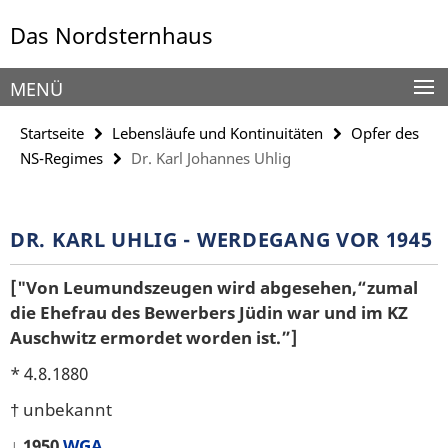
Springe
Service-
Das Nordsternhaus
direkt
Navigation
zu
Inhalt
MENÜ
Startseite
Lebensläufe und Kontinuitäten
Opfer des
NS-Regimes
Dr. Karl Johannes Uhlig
DR. KARL UHLIG - WERDEGANG VOR 1945
["Von Leumundszeugen wird abgesehen,“zumal
die Ehefrau des Bewerbers Jüdin war und im KZ
Auschwitz ermordet worden ist.”]
* 4.8.1880
† unbekannt
↓ 1950
WGA