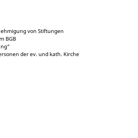
enehmigung von Stiftungen
um BGB
ung“
rsonen der ev. und kath. Kirche