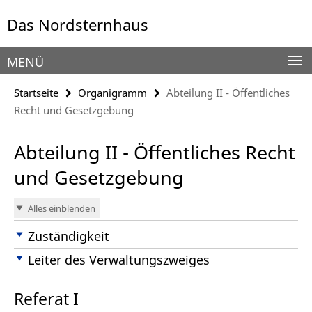
Springe
Service-
Das Nordsternhaus
direkt
Navigation
zu
Inhalt
MENÜ
Startseite
Organigramm
Abteilung II - Öffentliches
Recht und Gesetzgebung
Abteilung II - Öffentliches Recht
und Gesetzgebung
Alles einblenden
Zuständigkeit
Leiter des Verwaltungszweiges
Referat I