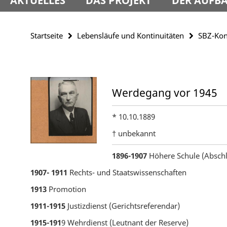
AKTUELLES
DAS PROJEKT
DER AUFBA
Startseite
Lebensläufe und Kontinuitäten
SBZ-Kon
Werdegang vor 1945
* 10.10.1889
† unbekannt
1896-1907
Höhere Schule (Abschl
1907- 1911
Rechts- und Staatswissenschaften
1913
Promotion
1911-1915
Justizdienst (Gerichtsreferendar)
1915-191
9 Wehrdienst (Leutnant der Reserve)