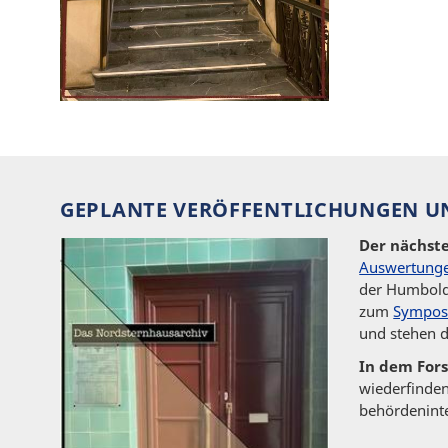
GEPLANTE VERÖFFENTLICHUNGEN U
Der nächste
Auswertung
der Humboldt
zum
Sympos
und stehen d
In dem For
wiederfinde
behördeninte