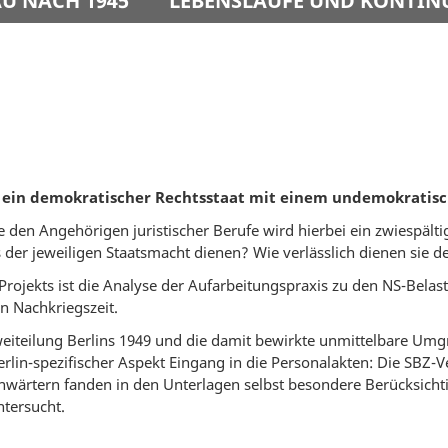
U NACH 1945
LEBENSLÄUFE UND KONTIN
 ein demokratischer Rechtsstaat mit einem undemokratisc
 den Angehörigen juristischer Berufe wird hierbei ein zwiespältig
ts der jeweiligen Staatsmacht dienen? Wie verlässlich dienen sie 
 Projekts ist die Analyse der Aufarbeitungspraxis zu den NS-Belast
n Nachkriegszeit.
eiteilung Berlins 1949 und die damit bewirkte unmittelbare Umg
rlin-spezifischer Aspekt Eingang in die Personalakten: Die SB
anwärtern fanden in den Unterlagen selbst besondere Berücksich
tersucht.