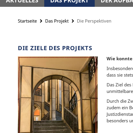
AKTUELLES
DAS PROJEKT
DER AUFBA
Startseite
Das Projekt
Die Perspektiven
DIE ZIELE DES PROJEKTS
Wie konnte
Insbesondere
dass sie ste
Das Ziel des
unmittelbare
Durch die Zw
zudem ein Be
Justizdienst
besonders un